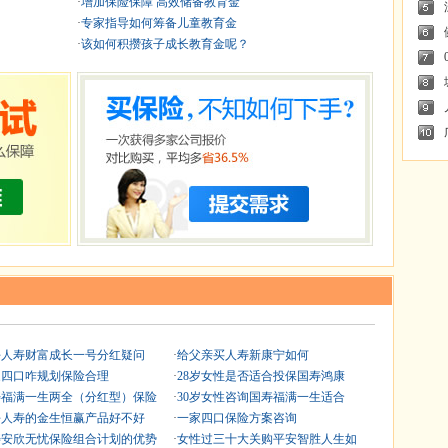
·
增加保险保障 高效储备教育金
·
专家指导如何筹备儿童教育金
·
该如何积攒孩子成长教育金呢？
平人寿财富成长一号分红疑问
·
给父亲买人寿新康宁如何
家四口咋规划保险合理
·
28岁女性是否适合投保国寿鸿康
寿福满一生两全（分红型）保险
·
30岁女性咨询国寿福满一生适合
平人寿的金生恒赢产品好不好
·
一家四口保险方案咨询
寿安欣无忧保险组合计划的优势
·
女性过三十大关购平安智胜人生如