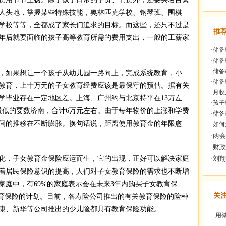
人头地，掌握某些特殊技能，奥林匹克学校、钢琴班、围棋
学校等等，全都成了家长们追求的目标。而这些，还只不过是
推
年后就要面临的孩子高等教育所需的费用支出，一般的工薪家
·
储备
·
储备
·
储备
如果想让一个孩子从幼儿园一路向上，完成系统教育，小
·
储备
教育，上十万元的子女教育经费应该是最保守的预估。据有关
·
月收
学毕业存在一定地区差。上海、广州约与北京持平在13万左
·
孩子
最低的要数济南，合计6万元左右。由于每年物价的上涨和学费
·
储备
间的推移在不断膨胀。换句话说，距离使用教育金的年限愈
·
如何
，子女教育金保险应运而生，它的出现，正好可以解决家庭
着居民保险意识的提高，人们对子女教育保险的需求也不断增
家庭中，有69%的家庭表示会在未来3年内购买子女教育保
关
教育保险的计划。目前，各寿险公司推出的有关教育保险的险种
康、新华等公司推出的少儿险都具有教育保险功能。
用微