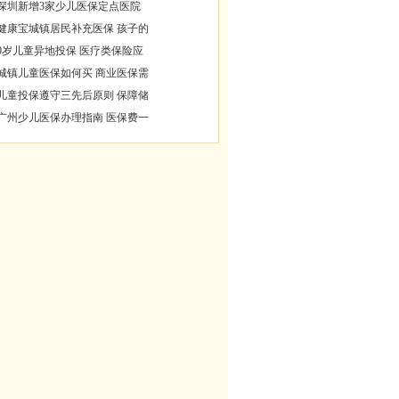
深圳新增3家少儿医保定点医院
健康宝城镇居民补充医保 孩子的
0岁儿童异地投保 医疗类保险应
城镇儿童医保如何买 商业医保需
儿童投保遵守三先后原则 保障储
广州少儿医保办理指南 医保费一