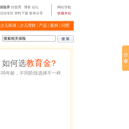
保险界
封面秀
博客
论坛
网站导航
活动专区
资料下载
签单分享
收藏本站
|
少儿医保
|
少儿理财
|
产品
|
案例
|
问吧
教育金
如何选
?
不同年龄，不同阶段选择不一样