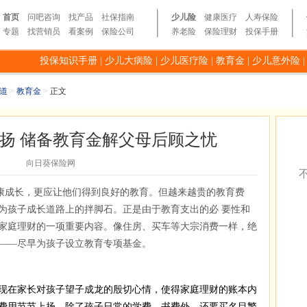
首页
问吧咨询
找产品
社保指南
少儿险
健康医疗
人寿保险
专题
找营销员
看案例
保险公司
养老险
保险理财
投保手册
投保知识手册
|
少儿大病险
|
少儿医疗险
|
教育金
|
少儿意外险
道
>
教育金
>
正文
扬 储备教育金解父母后顾之忧
向日葵保险网
康成长，更应让他们得到良好的教育。但越来越贵的教育费
为孩子成长道路上的拌脚石。正是由于教育支出的必 要性和
家庭理财的一项重要内容。像住房、买车等大宗消费一样，绝
——尽早为孩子设立教育专项基金。
在家长对孩子望子成龙的殷切心情，使得家庭理财的账本内
费用节节上扬。除了孩子日常的学费、书费外，还要买名目繁