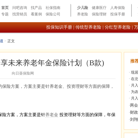
首页
问吧咨询
找产品
社保指南
少儿险
健康医疗
人寿保险
专题
找营销员
看案例
保险公司
养老险
保险理财
投保手册
投保知识手册
|
传统型养老险
|
分红型养老险
|
道
>
正文
享未来养老年金保险计划（B款)
推
·
现居
向日葵保险网
·
在北
·
月入
的保险方案，方案主要是针养老金、投资理财等方面的保障，
·
为农
·
月入
保险方案，方案主要是针
养老金
投资理财等方面的保障，年保