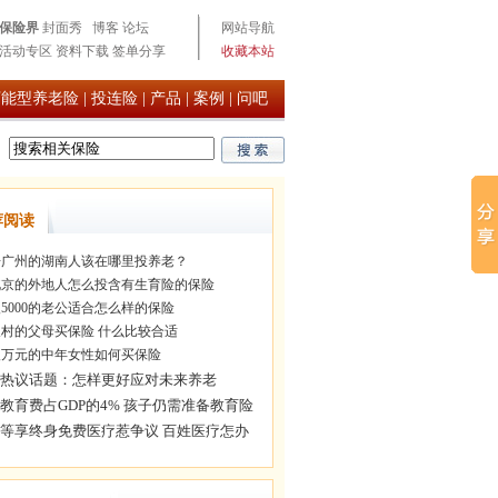
保险界
封面秀
博客
论坛
网站导航
活动专区
资料下载
签单分享
收藏本站
万能型养老险
|
投连险
|
产品
|
案例
|
问吧
荐阅读
广州的湖南人该在哪里投养老？
京的外地人怎么投含有生育险的保险
5000的老公适合怎么样的保险
村的父母买保险 什么比较合适
万元的中年女性如何买保险