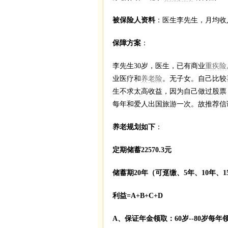
被保险人资料
：医生李先生，月均收入
保障方案
：
李先生30岁，医生，已有商业
重疾险
业医疗和
养老险
。无子女。自己比较
生不求太高收益，因为自己做过股票
每年和爱人出国旅游一次。故推荐信
养老规划如下
：
定期储蓄22570.3元
储蓄期20年（可趸缴、5年、10年、15
利益=A+B+C+D
A、保证年金领取：60岁--80岁每年领