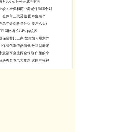
每月360元 轻松完成理财医
比较：社保和商业养老保险哪个划
一张保单三代受益 国寿鑫瑞个
养老年金保险是什么 要怎么买?
CPI同比增长4.4% 传统养
投保要货比三家 教你如何规划养
社保替代率依然偏低 分红型养老
中意福享金生两全保险 白领的个
解决教育养老大难题 选国寿福禄