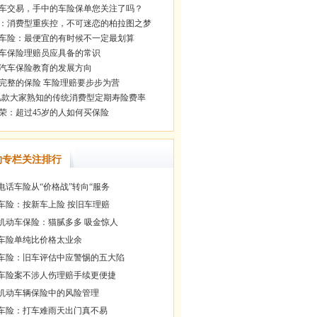
车交易，手中的车险保单您关注了吗？
：消费型重疾控，不可迷恋的柏拉图之梦
车险：最便宜的有时候不一定最划算
车保险理赔员应具备的常识
汽车保险教育的发展方向
完整的保险 车险理赔要步步为营
几款大家熟知的传统消费型定期寿险费率
荣：超过45岁的人如何买保险
约专栏关注排行
电话车险从“价格战”转向“服务
车险：按新车上险 按旧车理赔
机动车保险：猫腻多多 吸金惊人
车险单纯比价格太业余
车险：旧车评估中应警惕的五大陷
车险案不涉人伤理赔手续更便捷
机动车辆保险中的风险管理
车险：打车难雨天出门真不易