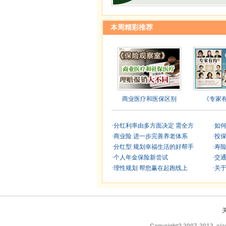
本周精彩推荐
商业医疗和医保区别
《专家有
·
分红利率由多方面决定 需全方
·
如何
·
商业险 进一步完善养老体系
·
投保
·
分红型 规划幸福生活的好帮手
·
寿
·
个人年金保险新尝试
·
交
·
理性规划 帮您赢在起跑线上
·
关