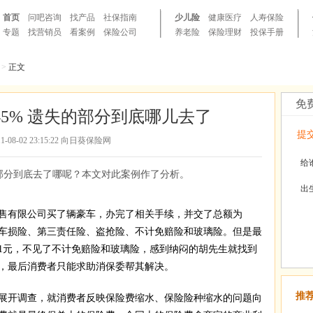
首页
问吧咨询
找产品
社保指南
少儿险
健康医疗
人寿保险
专题
找营销员
看案例
保险公司
养老险
保险理财
投保手册
>
正文
免
5% 遗失的部分到底哪儿去了
提
11-08-02 23:15:22 向日葵保险网
给
的部分到底去了哪呢？本文对此案例作了分析。
出
有限公司买了辆豪车，办完了相关手续，并交了总额为
别为车损险、第三责任险、盗抢险、不计免赔险和玻璃险。但是最
31元，不见了不计免赔险和玻璃险，感到纳闷的胡先生就找到
，最后消费者只能求助消保委帮其解决。
推
开调查，就消费者反映保险费缩水、保险险种缩水的问题向