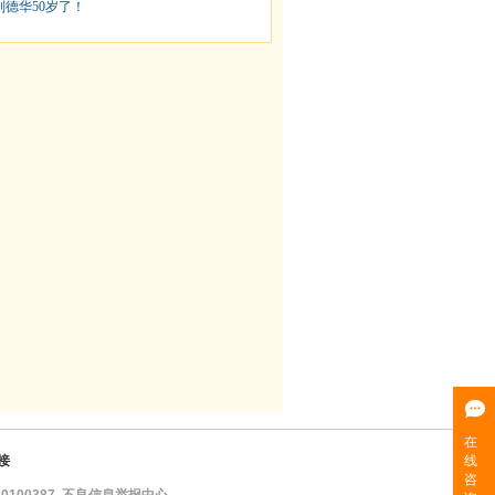
刘德华50岁了！
接