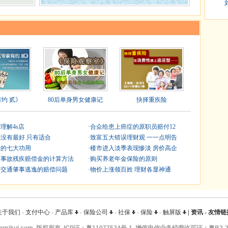
约 贰》
80后单身男女健康记
抉择重疾险
理解4s店
·
合众给患上癌症的原职员赔付12
没有最好 只有适合
·
致富五大错误理财观 一一点明告
险的七大功用
·
楼市进入淡季表现惨淡 房价高企
通事故残疾赔偿金的计算方法
·
购买养老年金保险的原则
于交通肇事逃逸的赔偿问题
·
物价上涨领百姓 理财各显神通
关于我们
-
支付中心
-
产品库
-
保险公司
-
社保
-
保险
-
触屏版
|
资讯
-
友情链