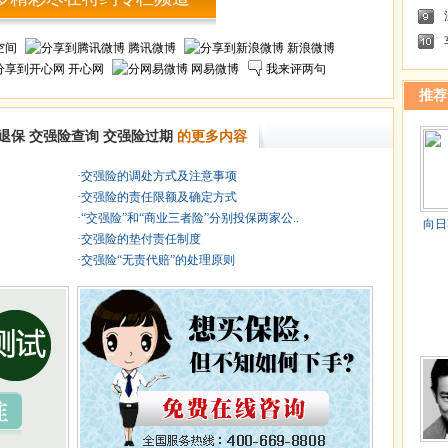
空间
腾讯微博
新浪微博
开心网
网易微博
我来评两句
推荐
退保
交强险查询
交强险过期
的更多内容
·
交强险的调处方式及注意事项
·
交强险的责任限额及确定方式
·
“交强险”和“商业三者险”分别投保两家公..
向日
·
交强险的垫付责任制度
·
交强险“无责代赔”的处理原则