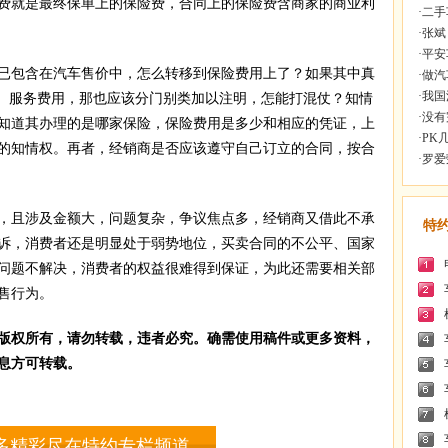
费就是最终保单上的保险费，合同上的保险费含商家的商业利
·
二手
·
张斌
·
平安
包含在汽车售价中，怎么转移到保险费用上了？如果其中真
·
做汽
·
我国
理、服务费用，那也应该分门别类加以注明，怎能打混仗？知情
·
没有
知道其办理的是哪家保险，保险费用是多少和相应的凭证，上
·
PK
的知情权。再者，经销商是否应该遵守自己订立的合同，按合
·
罗爱
且涉及金额大，问题复杂，争议焦点多，经销商又借此不承
特
诉，消费者还是明显处于弱势地位，买卖合同的不公平、国家
问题不解决，消费者的权益很难得到保证，为此还需要相关部
售行为。
版权所有，请勿转载，违者必究。确需使用稿件或更多资料，
息方可转载。
多精彩尽在特约专栏频道