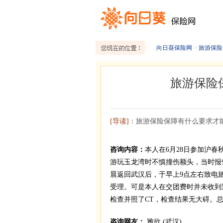
向日葵保险网
>
旅游保险
旅游保险
[导读]
：旅游保险保障有什么要求才
咨询内容：
本人在6月28日参加沪春
游玩玉龙湾时不慎撞伤额头，当时报
晨返回武汉后，于早上9点左右致电
受理。可是本人在交团费时并未收到
检查并照了CT，检查结果无大碍。总
咨询网友：
雅欣 (武汉)