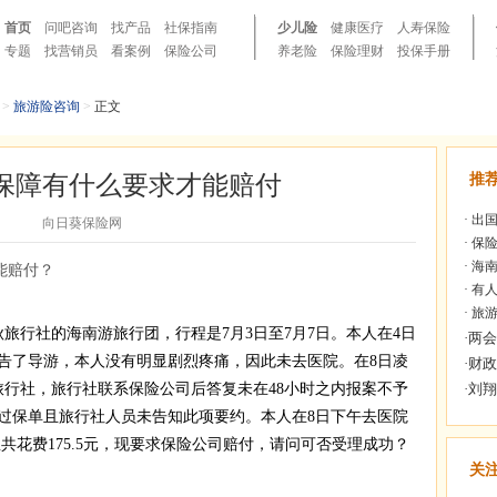
首页
问吧咨询
找产品
社保指南
少儿险
健康医疗
人寿保险
专题
找营销员
看案例
保险公司
养老险
保险理财
投保手册
>
旅游险咨询
>
正文
保障有什么要求才能赔付
推
·
出国
向日葵保险网
·
保险
·
海南
能赔付？
·
有人
·
旅游
秋旅行社的海南游旅行团，行程是7月3日至7月7日。本人在4日
告了导游，本人没有明显剧烈疼痛，因此未去医院。在8日凌
旅行社，旅行社联系保险公司后答复未在48小时之内报案不予
过保单且旅行社人员未告知此项要约。本人在8日下午去医院
共花费175.5元，现要求保险公司赔付，请问可否受理成功？
关