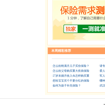
本周精彩推荐
·
怎么给刚满月儿子买份保险？
·
请
·
怎么给父母购买重大疾病保险
·
爱
·
27岁未婚月收入4k怎样购买重
·
军
·
想给宝宝买个不要分红的保险
·
哪
·
如何为孩子补充保险？
·
武