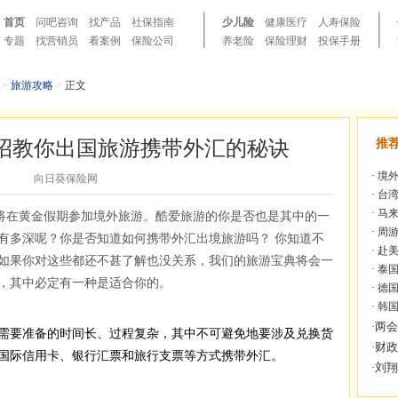
首页
问吧咨询
找产品
社保指南
少儿险
健康医疗
人寿保险
专题
找营销员
看案例
保险公司
养老险
保险理财
投保手册
>
旅游攻略
>
正文
招教你出国旅游携带外汇的秘诀
推
·
境外
向日葵保险网
·
台湾
·
马来
将在黄金假期参加境外旅游。酷爱旅游的你是否也是其中的一
·
周游
有多深呢？你是否知道如何携带外汇出境旅游吗？ 你知道不
·
赴美
如果你对这些都还不甚了解也没关系，我们的旅游宝典将会一
·
泰国
，其中必定有一种是适合你的。
·
德国
·
韩国
要准备的时间长、过程复杂，其中不可避免地要涉及兑换货
国际信用卡、银行汇票和旅行支票等方式携带外汇。