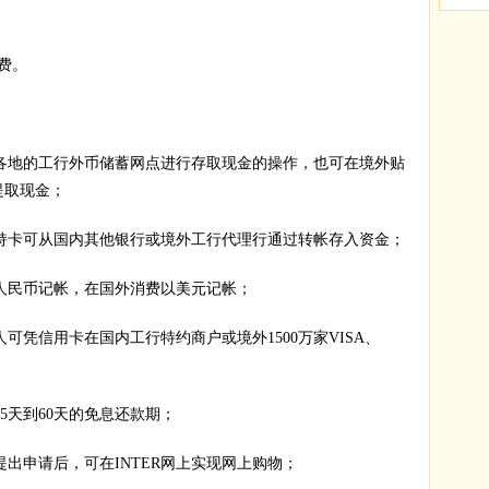
费。
各地的工行外币储蓄网点进行存取现金的操作，也可在境外贴
上提取现金；
持卡可从国内其他银行或境外工行代理行通过转帐存入资金；
人民币记帐，在国外消费以美元记帐；
凭信用卡在国内工行特约商户或境外1500万家VISA、
5天到60天的免息还款期；
出申请后，可在INTER网上实现网上购物；