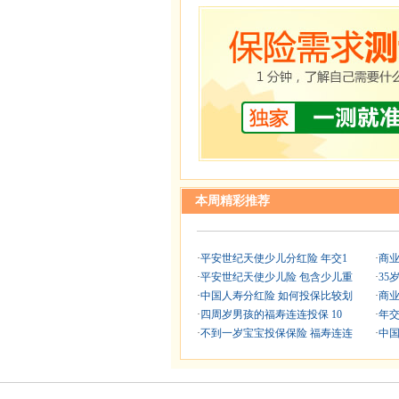
本周精彩推荐
·
平安世纪天使少儿分红险 年交1
·
商业
·
平安世纪天使少儿险 包含少儿重
·
35
·
中国人寿分红险 如何投保比较划
·
商业
·
四周岁男孩的福寿连连投保 10
·
年交
·
不到一岁宝宝投保保险 福寿连连
·
中国