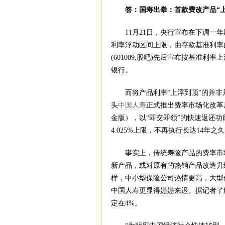
答：国寿出拳：首款费改产品“上
11月21日，央行宣布在下调一年期
利率浮动区间上限，由存款基准利率的1.
(601009,股吧)先后宣布按基准
银行。
而将产品利率“上浮到顶”的并非
头
中国人寿
正式推出费率市场化改革
金版），以“即交即领”的快速返还功
4.025%上限，不再执行长达14年之久
事实上，传统寿险产品的费率市场
新产品，或对原有的热销产品改造升
样，中小型保险公司热情更高，大型
中国人寿更显得姗姗来迟。据记者了
定在4%。