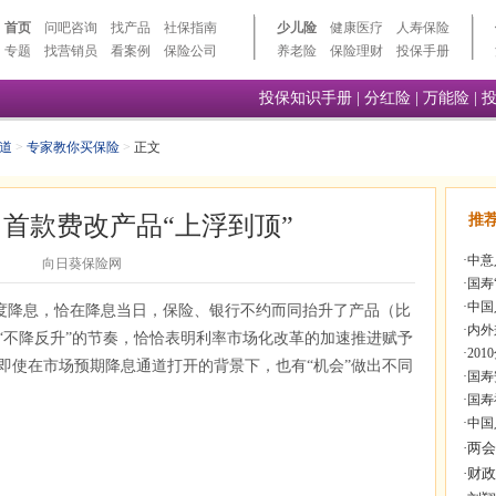
首页
问吧咨询
找产品
社保指南
少儿险
健康医疗
人寿保险
专题
找营销员
看案例
保险公司
养老险
保险理财
投保手册
投保知识手册
|
分红险
|
万能险
|
道
>
专家教你买保险
>
正文
首款费改产品“上浮到顶”
推
·
中意
向日葵保险网
·
国寿
·
中国
度降息，恰在降息当日，保险、银行不约而同抬升了产品（比
·
内外
“不降反升”的节奏，恰恰表明利率市场化改革的加速推进赋予
·
20
即使在市场预期降息通道打开的背景下，也有“机会”做出不同
·
国寿
·
国寿
·
中国