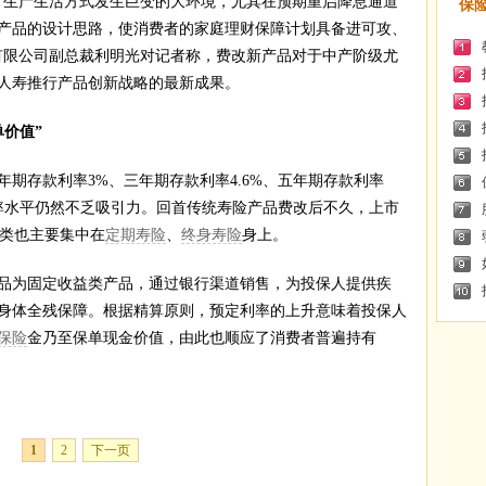
生产生活方式发生巨变的大环境，尤其在预期重启降息通道
保
产品的设计思路，使消费者的家庭理财保障计划具备进可攻、
有限公司副总裁利明光对记者称，费改新产品对于中产阶级尤
人寿推行产品创新战略的最新成果。
价值”
存款利率3%、三年期存款利率4.6%、五年期存款利率
利率水平仍然不乏吸引力。回首传统寿险产品费改后不久，上市
种类也主要集中在
定期寿险
、
终身寿险
身上。
为固定收益类产品，通过银行渠道销售，为投保人提供疾
身体全残保障。根据精算原则，预定利率的上升意味着投保人
保险
金乃至保单现金价值，由此也顺应了消费者普遍持有
1
2
下一页