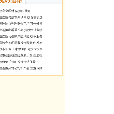
险理财关注排行
教育金理财 坚持四原则
投连险与股市关联高 投资需慎选
投连险首列理财金字塔 可作长期
投连险应看重长期 抗跌性强业绩
投连险巧换账户防风险 投保服务
保监会关闭新股投连险账户 发布
股市低迷 专家教你如何投保投资
弱市抗跌投连险跑赢大盘 凸显投
如何信托好的投资连结保险
投连险买对公司和产品 注意保障