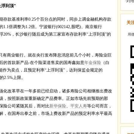
浮到顶”
存款基准利率0.25个百分点的同时，同步上调金融机构存款
关
1倍调整为1.2倍。宁波银行(002142,股吧)、南京银行
利率上浮20%，长沙银行随后成为第三家宣布存款利率“上浮到顶”的
用微
只有商业银行。就在央行发布降息消息前几个小时，寿险业巨
后的首款新产品-在个险渠道售卖的国寿鑫如意
年金保险
（白
能作为卖点，且预定利率“上浮到顶”，达到保监会规定的
的2.5%上限。
化改革早在一年多前已经启动，诸多寿险公司相继推出费改
级，按照新政策重新确定产品费率。正如市场先前预期的那
保险公司紧随其后，而对比
新华保险
、
平安人寿
等公司而言，
解，在国寿出拳之前，市场上费改新产品的预定利率水平最高