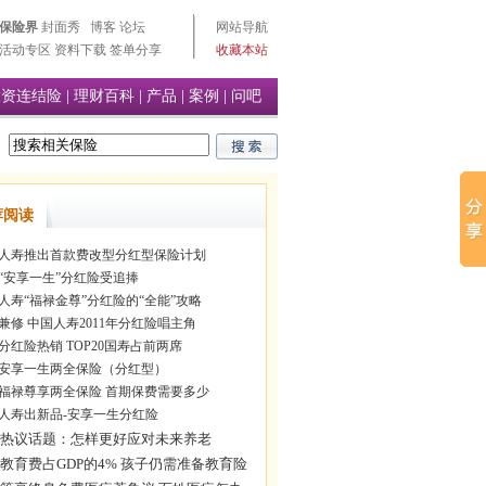
保险界
封面秀
博客
论坛
网站导航
活动专区
资料下载
签单分享
收藏本站
投资连结险
|
理财百科
|
产品
|
案例
|
问吧
荐阅读
人寿推出首款费改型分红型保险计划
“安享一生”分红险受追捧
人寿“福禄金尊”分红险的“全能”攻略
兼修 中国人寿2011年分红险唱主角
10分红险热销 TOP20国寿占前两席
安享一生两全保险（分红型）
福禄尊享两全保险 首期保费需要多少
人寿出新品-安享一生分红险