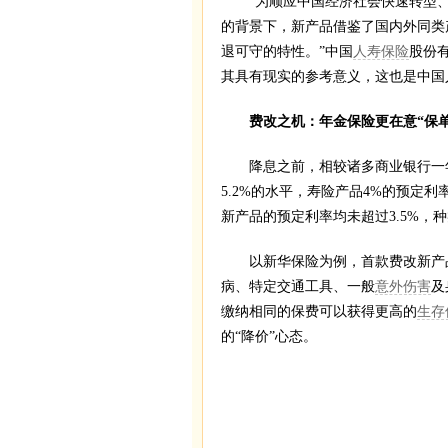
“为顺应中国经济社会快速转型、
的背景下，新产品借鉴了国内外同类
退可守的特性。”中国
人寿保险
股份
其具有现实的参考意义，这也是中国
费改之机：年金保险更在意“保单
降息之前，相较诸多商业银行一年期
5.2%的水平，寿险产品4%的预定
新产品的预定利率均未超过3.5%，
以新华保险为例，首款费改新产品
病、特定交通工具、一般
意外伤害
及
缴纳相同的保费可以获得更高的
生存
的“降价”心态。