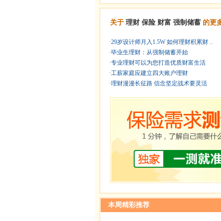
关于
理财
保险
财富
强制储蓄
的更
·
29岁设计师月入1.5W 如何理财积累财 ..
·
毕业生理财：从强制储蓄开始
·
专业理财可以为您打造优质财富生活
·
工薪家庭应建立四大账户理财
·
理财漫漫长征路 信念坚定战术要灵活
本周精彩推荐