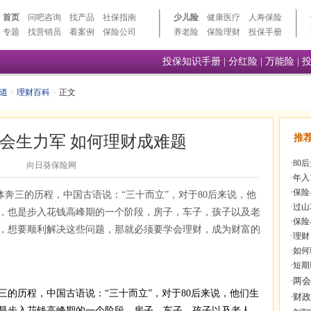
首页
问吧咨询
找产品
社保指南
少儿险
健康医疗
人寿保险
专题
找营销员
看案例
保险公司
养老险
保险理财
投保手册
投保知识手册
|
分红险
|
万能险
|
道
>
理财百科
>
正文
社会生力军 如何理财成难题
推
·
80
向日葵保险网
·
年入
·
保险
集体奔三的历程，中国古语说：“三十而立”，对于80后来说，他
·
过山
，也是步入花钱高峰期的一个阶段，房子，车子，孩子以及老
·
保险
，想要顺利解决这些问题，那就必须要学会理财，成为财富的
·
理财
·
如何
·
短期
三的历程，中国古语说：“三十而立”，对于80后来说，他们生
是步入花钱高峰期的一个阶段，房子，车子，孩子以及老人