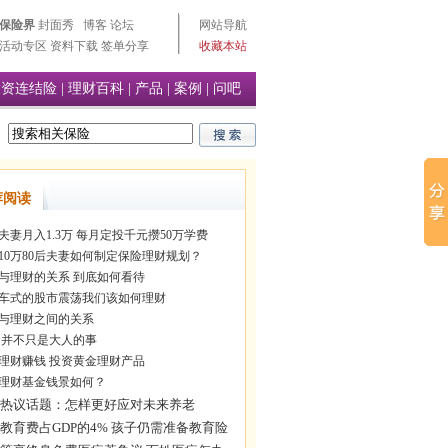
保险界
封面秀
博客
论坛
网站导航
活动专区
资料下载
签单分享
收藏本站
投资连结险
|
理财百科
|
产品
|
案例
|
问吧
荐阅读
后夫妻月入1.3万 每月定投千元攒50万学费
10万80后夫妻如何制定保险理财规划？
与理财的关系 到底如何看待
车式的股市震荡我们该如何理财
与理财之间的关系
 并不只是大人的事
理财赚钱 投资黄金理财产品
理财基金钱景如何？