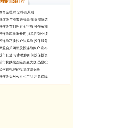
险理财关注排行
教育金理财 坚持四原则
投连险与股市关联高 投资需慎选
投连险首列理财金字塔 可作长期
投连险应看重长期 抗跌性强业绩
投连险巧换账户防风险 投保服务
保监会关闭新股投连险账户 发布
股市低迷 专家教你如何投保投资
弱市抗跌投连险跑赢大盘 凸显投
如何信托好的投资连结保险
投连险买对公司和产品 注意保障