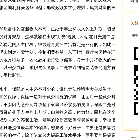
想要顺利解决这些问题，那就必须要学会理财，成为财富的主
关
0后群体的普遍收入不高，正处于事业和收入的上升期，但是
用微
财务规划，这样就容易出现“月光”现象，80后在月光族中占
入稳定的人生阶段，继续过月光的生活肯定是不行的，如此一
况来制定消费计划，控制消费欲望，从而让消费行为保持在理
的地方特别多，因此必须坚持强制储蓄，每一个月将收入的一
可以积少成多，累积资金做事；二是在遇到需要花钱的地方有
，手忙脚乱。
平。保障是人生必不可少的，谁也无法预料明天会发生什
靠的保障，保险一是对于意外情况的保障，让面对一些意外时
，不会因为意外而导致整个家庭经济状况的崩溃；保险二是对
0后目前处于人生的上升期，自然收入高，体力好，因此在这个
规划未来的养老生活，老年的物质基础保障就越可靠，幸福指
险只能提供最基本的保障，想要过上好日子，主要还是要靠提
富裕的生活，除了依靠努力提高工资水平外，更重要的是提高