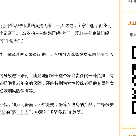
关
她们生活得很潇洒无拘无束，一人吃饱，全家不愁，但我们
家庭了。”32岁的兰兰结婚已经4年了，现任某外企部门经
用微
的“半边天”了。
性，保险理财专家建议他们，不妨可以选择终身或
两全保险
形
身故进行赔付，满足她们对于整个家庭责任的一种负担，有
者提供养老年金的保障，还能特别为女性投保者提供专属的女
妊娠期风险保障等。
，10万元保额，20年缴费，保障至终身的产品，年缴保费
保险
的“
盛世佳人
”，中宏的“多姿多彩”系列等。