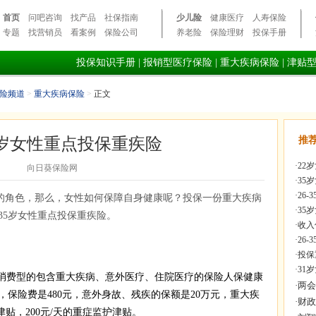
首页
问吧咨询
找产品
社保指南
少儿险
健康医疗
人寿保险
专题
找营销员
看案例
保险公司
养老险
保险理财
投保手册
投保知识手册
|
报销型医疗保险
|
重大疾病保险
|
津贴
险频道
>
重大疾病保险
>
正文
35岁女性重点投保重疾险
推
·
22
向日葵保险网
·
35
·
26
的角色，那么，女性如何保障自身健康呢？投保一份重大疾病
·
35
35岁女性重点投保重疾险。
·
收入
·
26
·
投保
·
31
型的包含重大疾病、意外医疗、住院医疗的保险人保健康
保险费是480元，意外身故、残疾的保额是20万元，重大疾
津贴，200元/天的重症监护津贴。