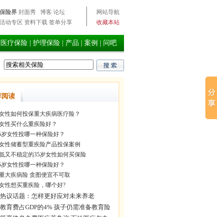
保险界
封面秀
博客
论坛
网站导航
活动专区
资料下载
签单分享
收藏本站
型医疗保险
|
护理保险
|
产品
|
案例
|
问吧
荐阅读
岁女性如何投保重大疾病医疗险？
岁女性买什么重疾险好？
-35岁女性投哪一种保险好？
岁女性储蓄型重疾险产品投保案例
低又不稳定的35岁女性如何买保险
-35岁女性投哪一种保险好？
重大疾病险 贪图便宜不可取
岁女性想买重疾险，哪个好?