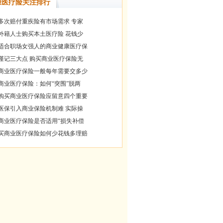
康医疗险关注排行
多次赔付重疾险有市场需求 专家
外籍人士购买本土医疗险 花钱少
适合职场女强人的商业健康医疗保
谨记三大点 购买商业医疗保险无
商业医疗保险一般每年需要交多少
商业医疗保险：如何“突围”脱两
购买商业医疗保险应留意四个重要
医保引入商业保险机制难 实际操
商业医疗保险是否适用“损失补偿
买商业医疗保险如何少花钱多理赔