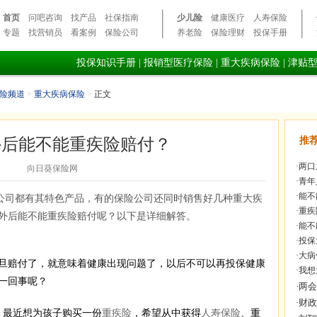
首页
问吧咨询
找产品
社保指南
少儿险
健康医疗
人寿保险
专题
找营销员
看案例
保险公司
养老险
保险理财
投保手册
投保知识手册
|
报销型医疗保险
|
重大疾病保险
|
津贴
险频道
>
重大疾病保险
>
正文
外后能不能重疾险赔付？
推
·
两口
向日葵保险网
·
青年
·
能不
公司都有其特色产品，有的保险公司还同时销售好几种重大疾
·
重疾
外后能不能重疾险赔付呢？以下是详细解答。
·
能不
·
投保
·
大病
旦赔付了，就意味着健康出现问题了，以后不可以再投保健康
·
我想
一回事呢？
，最近想为孩子购买一份
重疾险
，希望从中获得
人寿保险
、重