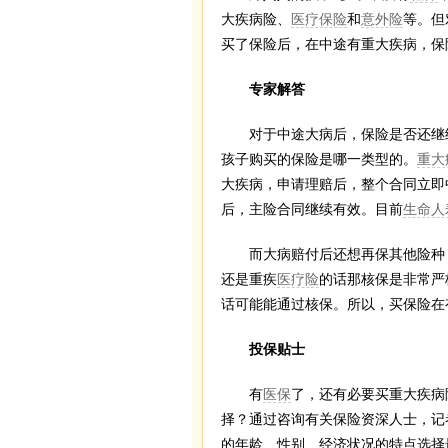
大疾病险、
医疗保险
和
意外险
等。但
买了保险后，在中途有重大疾病，保
专家解答
对于中途大病后，保险是否还继续
孩子购买的保险是哪一类型的。
重大
大疾病，申请理赔后，整个合同立即
后，主险合同继续有效。目前
生命人
而大病赔付后还想再保其他险种，
还是重疾
医疗险
的话那核保是非常严
话可能能通过核保。所以，买保险在
投保贴士
有
医保
了，还有必要买重大疾病
择？通过咨询有关保险资深人士，记
的年龄、性别、经济状况的特点选择