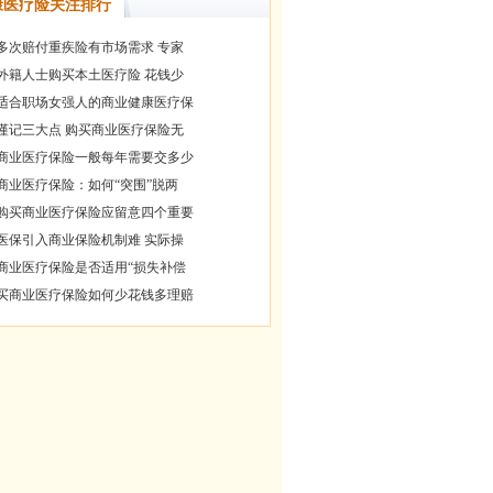
康医疗险关注排行
多次赔付重疾险有市场需求 专家
外籍人士购买本土医疗险 花钱少
适合职场女强人的商业健康医疗保
谨记三大点 购买商业医疗保险无
商业医疗保险一般每年需要交多少
商业医疗保险：如何“突围”脱两
购买商业医疗保险应留意四个重要
医保引入商业保险机制难 实际操
商业医疗保险是否适用“损失补偿
买商业医疗保险如何少花钱多理赔