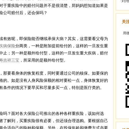
对于重疾险中的赔付问题并不是很清楚，郑妈妈想知道如果是
险公司赔付后，还会保吗？
关
用微
有效呢，即保险能否继续承保大病？其实，这需要看父母为
疾病保险
分两类，一种是附加提前给付的，这样的一旦发生重
中止；另一种是额外给付型，这样的一旦发生重大疾病，赔付
寿
吉祥三宝
，所采用的是额外给付型。
那要看身体的恢复程度，同时要通过公司的核保。如要保的
格的。如是没有人身风险保额的相对要松一点，身体恢复好的
有条件的情况下要早买和尽量多买一点，特别是医疗类的。
险吗？面对各大保险公司推出的各种各样重疾险，该如何选
者了解到，买重疾险很有必要，但还须合理选购。要根据自己
最合适自己的险种和保额。另外，在投保年龄和缴费方式亦要