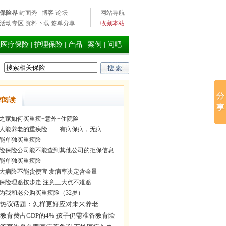
保险界
封面秀
博客
论坛
网站导航
活动专区
资料下载
签单分享
收藏本站
型医疗保险
|
护理保险
|
产品
|
案例
|
问吧
荐阅读
之家如何买重疾+意外+住院险
人能养老的重疾险——有病保病，无病...
能单独买重疾险
险保险公司能不能查到其他公司的拒保信息
能单独买重疾险
大病险不能贪便宜 发病率决定含金量
保险理赔按步走 注意三大点不难赔
为我和老公购买重疾险（32岁）