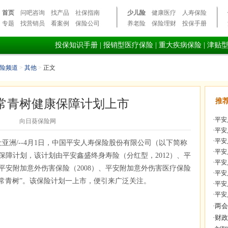
首页
问吧咨询
找产品
社保指南
少儿险
健康医疗
人寿保险
专题
找营销员
看案例
保险公司
养老险
保险理财
投保手册
投保知识手册
|
报销型医疗保险
|
重大疾病保险
|
津贴
险频道
>
其他
>
正文
常青树健康保障计划上市
推
·
平安
向日葵保险网
·
平安
·
平安
美通社亚洲/--4月1日，中国平安人寿保险股份有限公司（以下简称
·
平安
保障计划，该计划由平安鑫盛终身寿险（分红型，2012）、平
·
平安
平安附加意外伤害保险（2008）、平安附加意外伤害医疗保险
·
平安
“常青树”。该保险计划一上市，便引来广泛关注。
·
平安
·
平安