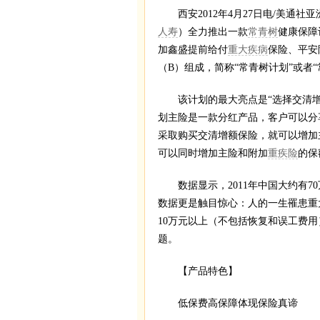
西安2012年4月27日电/美通社亚洲
人寿
）全力推出一款
常青树
健康保障
加鑫盛提前给付
重大疾病
保险、平安
（B）组成，简称“常青树计划”或者
该计划的最大亮点是“选择交清增
划主险是一款分红产品，客户可以分
采取购买交清增额保险，就可以增加
可以同时增加主险和附加
重疾险
的保
数据显示，2011年中国大约有7
数据更是触目惊心：人的一生罹患重大
10万元以上（不包括恢复和误工费
题。
【产品特色】
低保费高保障体现保险真谛