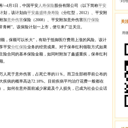
/--4月1日，中国平安
人寿保险
股份有限公司（以下简称
平安
计划，该计划由
平安鑫盛
终身寿险
（分红型，2012）、平安附
附加
意外伤害
保险（2008）、平安附加意外伤害
医疗保险
关
“常青树”。该保险计划一上市，便引来广泛关注。
用微
额，保额可以长大”，有助于抵御医疗费用上涨的风险。该计
享平安
分红保险
业务的经营成果。对于保单红利领取方式如果
主险合同的基本保险金额，如同时附加了鑫盛重疾，保单红利
额。
0万人死于意外伤害，占死亡率的11％。而卫生部稍早前公布的
疾病的概率高达72.18%。目前疾病平均治疗花费一般都在
用）。如何在意外面前减少家庭及个人损失，已成为社会公众话