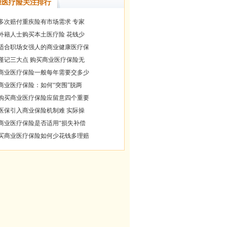
康医疗险关注排行
多次赔付重疾险有市场需求 专家
外籍人士购买本土医疗险 花钱少
适合职场女强人的商业健康医疗保
谨记三大点 购买商业医疗保险无
商业医疗保险一般每年需要交多少
商业医疗保险：如何“突围”脱两
购买商业医疗保险应留意四个重要
医保引入商业保险机制难 实际操
商业医疗保险是否适用“损失补偿
买商业医疗保险如何少花钱多理赔