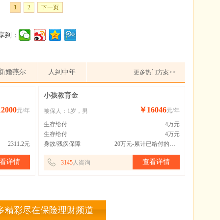
1
2
下一页
享到：
新婚燕尔
人到中年
更多热门方案>>
小孩教育金
2000
￥16046
元/年
元/年
被保人：1岁，男
生存给付
4万元
生存给付
4万元
2311.2元
身故/残疾保障
20万元-累计已给付的教育金
看详情
查看详情
3145
人咨询
多精彩尽在保险理财频道