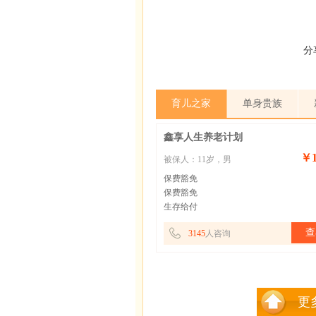
分
育儿之家
单身贵族
鑫享人生养老计划
￥1
被保人：11岁，男
保费豁免
保费豁免
生存给付
查
3145
人咨询
更