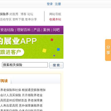
登录
注册
保险界
封面秀
博客
论坛
网站导航
活动专区
资料下载
签单分享
收藏本站
投资连结险
|
理财百科
|
产品
|
案例
|
问吧
荐阅读
养老保险和社保 根据通货膨胀增加
会计人员买保险 月月领取养老金
高照是80后理财首选 养老保障兼
人寿吉星高照 意外保障兼顾养老
养老医疗保险 个体户10年交完的