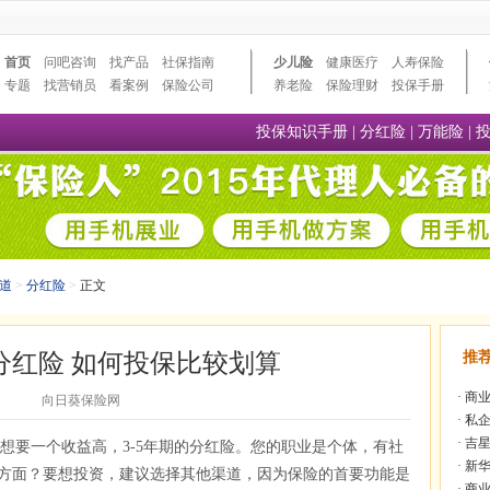
首页
问吧咨询
找产品
社保指南
少儿险
健康医疗
人寿保险
专题
找营销员
看案例
保险公司
养老险
保险理财
投保手册
投保知识手册
|
分红险
|
万能险
|
道
>
分红险
>
正文
分红险 如何投保比较划算
推
·
商业
向日葵保险网
·
私企
·
吉星
，想要一个收益高，3-5年期的分红险。您的职业是个体，有社
·
新华
方面？要想投资，建议选择其他渠道，因为保险的首要功能是
·
商业