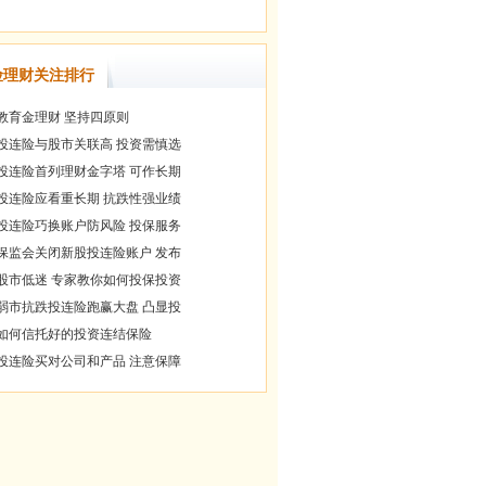
险理财关注排行
教育金理财 坚持四原则
投连险与股市关联高 投资需慎选
投连险首列理财金字塔 可作长期
投连险应看重长期 抗跌性强业绩
投连险巧换账户防风险 投保服务
保监会关闭新股投连险账户 发布
股市低迷 专家教你如何投保投资
弱市抗跌投连险跑赢大盘 凸显投
如何信托好的投资连结保险
投连险买对公司和产品 注意保障