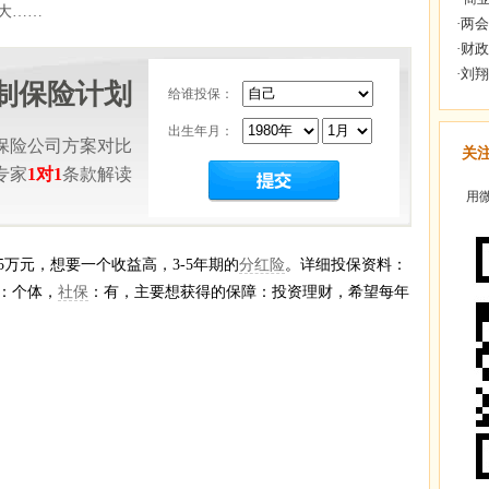
大……
制保险计划
给谁投保：
出生年月：
保险公司方案对比
关
专家
1对1
条款解读
用微
5万元，想要一个收益高，3-5年期的
分红险
。详细投保资料：
：个体，
社保
：有，主要想获得的保障：投资理财，希望每年